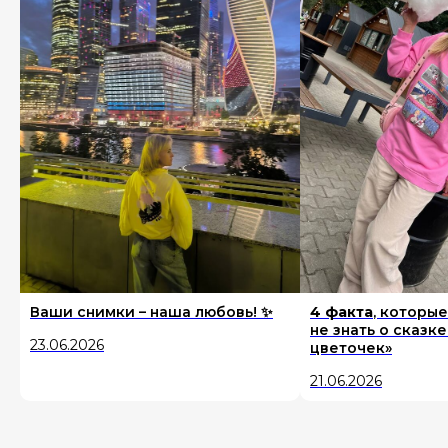
Ваши снимки – наша любовь! ✨
4 факта
, которые
не знать о сказк
23.06.2026
цветочек»
21.06.2026