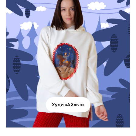
Худи «Айлып»