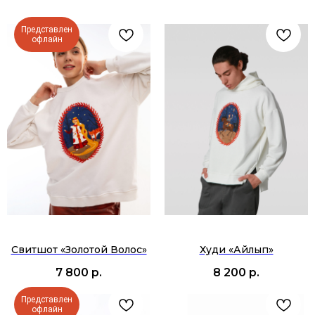
Представлен
офлайн
Свитшот «‎Золотой Волос»‎
Худи «Айлып»‎
7 800
р.
8 200
р.
Представлен
офлайн