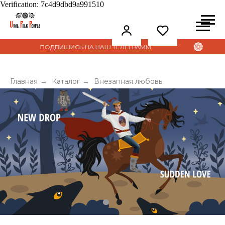
Verification: 7c4d9dbd9a991510
ПОДПИШИСЬ НА НАШ ТЕЛЕГРАММ
Главная
→
Каталог
→
Внезапная любовь