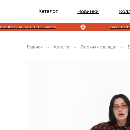
Verification: 7c4d9dbd9a991510
Каталог
Новинки
Кол
А НАШ ТЕЛЕГРАММ
ВКУС ВОЛШЕБСТВА
Главная
→
Каталог
→
Верхняя одежда
→
Д