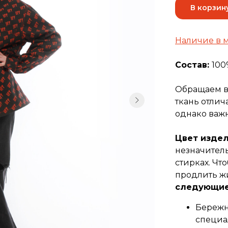
В корзин
Наличие в 
Состав:
100
Обращаем в
ткань отлич
однако важ
Цвет издел
незначител
стирках. Чт
продлить ж
следующие
Бережн
специа