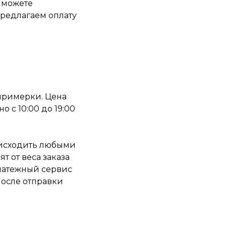
 можете
предлагаем оплату
 примерки. Цена
 с 10:00 до 19:00
роисходить любыми
т от веса заказа
платежный сервис
 После отправки