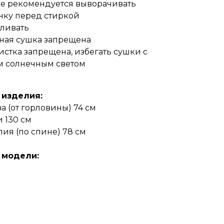
е рекомендуется выворачивать
нку перед стиркой
еливать
ая сушка запрещена
истка запрещена, избегать сушки с
 солнечным светом
 изделия:
а (от горловины) 74 см
и 130 см
ия (по спине) 78 см
 модели: