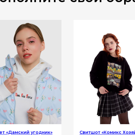
т «‎Дамский угодник»‎
Свитшот «‎Комикс Хозяй