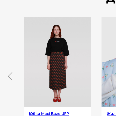
к»
Юбка Maxi Baze UFP
Жиле