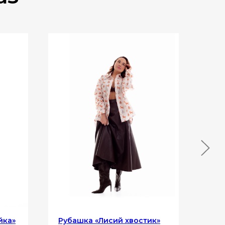
ка»‎
Рубашка «Лисий хвостик»
Юбк