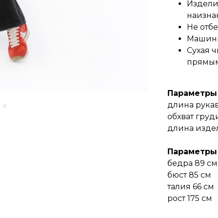
Издели
наизна
Не отб
Машинн
Сухая ч
прямым
Параметры
длина рукав
обхват груд
длина издел
Параметры
бедра 89 см
бюст 85 см
талия 66 см
рост 175 см