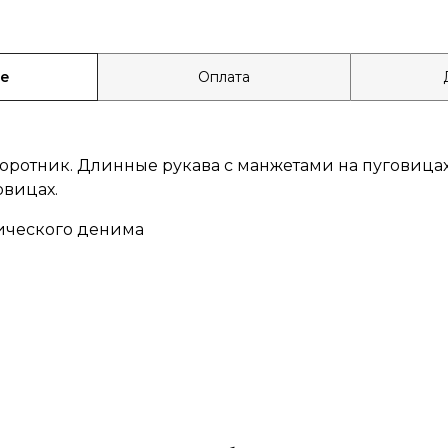
ие
Оплата
оротник. Длинные рукава с манжетами на пуговица
овицах.
нического денима