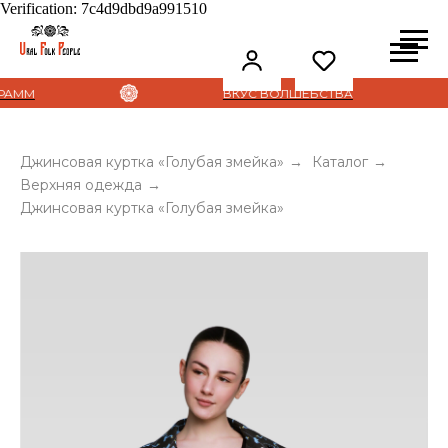
Verification: 7c4d9dbd9a991510
М
ВКУС ВОЛШЕБСТВА
Джинсовая куртка «‎Голубая змейка»‎
→
Каталог
→
Верхняя одежда
→
Джинсовая куртка «‎Голубая змейка»‎