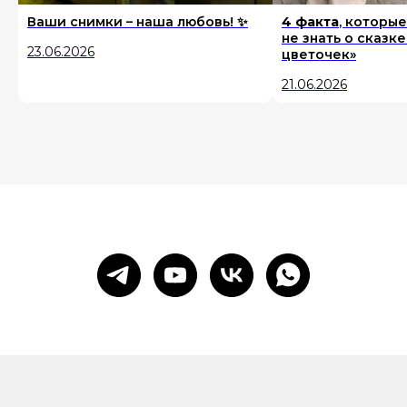
Ваши снимки – наша любовь! ✨
4 факта
, которые
не знать о сказк
23.06.2026
цветочек»
21.06.2026